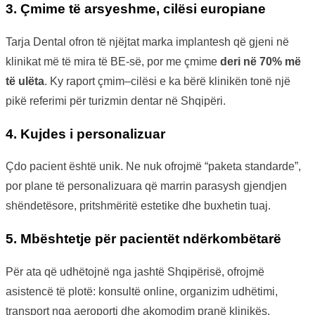
3. Çmime të arsyeshme, cilësi europiane
Tarja Dental ofron të njëjtat marka implantesh që gjeni në
klinikat më të mira të BE-së, por me çmime
deri në 70% më
të ulëta
. Ky raport çmim–cilësi e ka bërë klinikën tonë një
pikë referimi për turizmin dentar në Shqipëri.
4. Kujdes i personalizuar
Çdo pacient është unik. Ne nuk ofrojmë “paketa standarde”,
por plane të personalizuara që marrin parasysh gjendjen
shëndetësore, pritshmëritë estetike dhe buxhetin tuaj.
5. Mbështetje për pacientët ndërkombëtarë
Për ata që udhëtojnë nga jashtë Shqipërisë, ofrojmë
asistencë të plotë: konsultë online, organizim udhëtimi,
transport nga aeroporti dhe akomodim pranë klinikës.