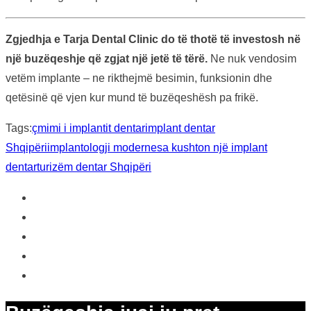
Zgjedhja e Tarja Dental Clinic do të thotë të investosh në
një buzëqeshje që zgjat një jetë të tërë.
Ne nuk vendosim
vetëm implante – ne rikthejmë besimin, funksionin dhe
qetësinë që vjen kur mund të buzëqeshësh pa frikë.
Tags:
çmimi i implantit dentar
implant dentar
Shqipëri
implantologji moderne
sa kushton një implant
dentar
turizëm dentar Shqipëri