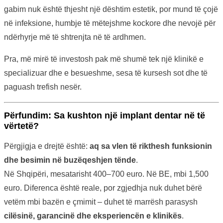
gabim nuk është thjesht një dështim estetik, por mund të çojë
në infeksione, humbje të mëtejshme kockore dhe nevojë për
ndërhyrje më të shtrenjta në të ardhmen.
Pra, më mirë të investosh pak më shumë tek një klinikë e
specializuar dhe e besueshme, sesa të kursesh sot dhe të
paguash trefish nesër.
Përfundim: Sa kushton një implant dentar në të
vërtetë?
Përgjigja e drejtë është:
aq sa vlen të rikthesh funksionin
dhe besimin në buzëqeshjen tënde
.
Në Shqipëri, mesatarisht 400–700 euro. Në BE, mbi 1,500
euro. Diferenca është reale, por zgjedhja nuk duhet bërë
vetëm mbi bazën e çmimit – duhet të marrësh parasysh
cilësinë, garancinë dhe eksperiencën e klinikës
.