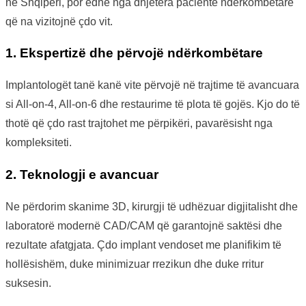
në Shqipëri, por edhe nga dhjetëra pacientë ndërkombëtarë
që na vizitojnë çdo vit.
1. Ekspertizë dhe përvojë ndërkombëtare
Implantologët tanë kanë vite përvojë në trajtime të avancuara
si All-on-4, All-on-6 dhe restaurime të plota të gojës. Kjo do të
thotë që çdo rast trajtohet me përpikëri, pavarësisht nga
kompleksiteti.
2. Teknologji e avancuar
Ne përdorim skanime 3D, kirurgji të udhëzuar digjitalisht dhe
laboratorë modernë CAD/CAM që garantojnë saktësi dhe
rezultate afatgjata. Çdo implant vendoset me planifikim të
hollësishëm, duke minimizuar rrezikun dhe duke rritur
suksesin.