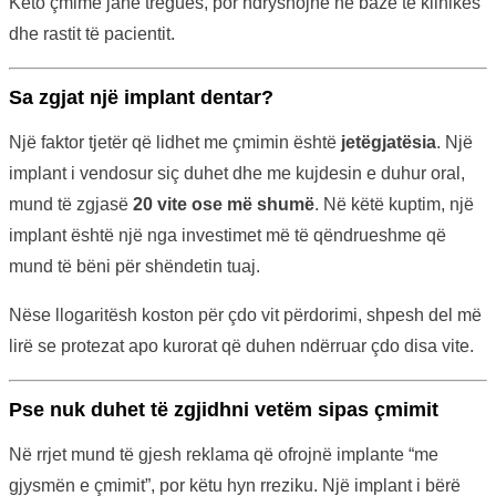
Këto çmime janë tregues, por ndryshojnë në bazë të klinikës
dhe rastit të pacientit.
Sa zgjat një implant dentar?
Një faktor tjetër që lidhet me çmimin është
jetëgjatësia
. Një
implant i vendosur siç duhet dhe me kujdesin e duhur oral,
mund të zgjasë
20 vite ose më shumë
. Në këtë kuptim, një
implant është një nga investimet më të qëndrueshme që
mund të bëni për shëndetin tuaj.
Nëse llogaritësh koston për çdo vit përdorimi, shpesh del më
lirë se protezat apo kurorat që duhen ndërruar çdo disa vite.
Pse nuk duhet të zgjidhni vetëm sipas çmimit
Në rrjet mund të gjesh reklama që ofrojnë implante “me
gjysmën e çmimit”, por këtu hyn rreziku. Një implant i bërë