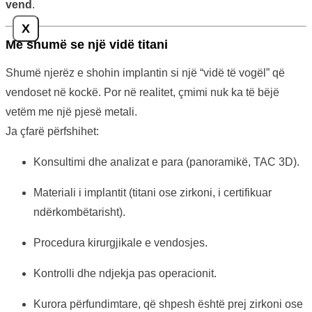
vend
.
X
Më shumë se një vidë titani
Shumë njerëz e shohin implantin si një “vidë të vogël” që
vendoset në kockë. Por në realitet, çmimi nuk ka të bëjë
vetëm me një pjesë metali.
Ja çfarë përfshihet:
Konsultimi dhe analizat e para (panoramikë, TAC 3D).
Materiali i implantit (titani ose zirkoni, i certifikuar
ndërkombëtarisht).
Procedura kirurgjikale e vendosjes.
Kontrolli dhe ndjekja pas operacionit.
Kurora përfundimtare, që shpesh është prej zirkoni ose