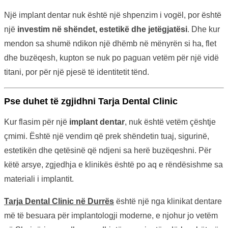
Një implant dentar nuk është një shpenzim i vogël, por është
një
investim në shëndet, estetikë dhe jetëgjatësi
. Dhe kur
mendon sa shumë ndikon një dhëmb në mënyrën si ha, flet
dhe buzëqesh, kupton se nuk po paguan vetëm për një vidë
titani, por për një pjesë të identitetit tënd.
Pse duhet të zgjidhni Tarja Dental Clinic
Kur flasim për një
implant dentar
, nuk është vetëm çështje
çmimi. Është një vendim që prek shëndetin tuaj, sigurinë,
estetikën dhe qetësinë që ndjeni sa herë buzëqeshni. Për
këtë arsye, zgjedhja e klinikës është po aq e rëndësishme sa
materiali i implantit.
Tarja Dental Clinic në Durrës
është një nga klinikat dentare
më të besuara për implantologji moderne, e njohur jo vetëm