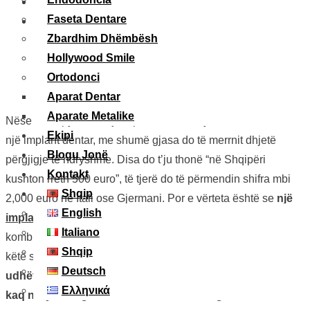
15 Shtator, 2025
Faseta Dentare
Informacione
Zbardhim Dhëmbësh
Hollywood Smile
Ortodonci
Aparat Dentar
Aparate Metalike
Nëse do të pyesnit dhjetë persona të ndryshëm sa kushton
Ekipi
një implant dentar, me shumë gjasa do të merrnit dhjetë
Blogu Jonë
përgjigje të ndryshme. Disa do t’ju thonë “në Shqipëri
Kontakt
kushton rreth 500 euro”, të tjerë do të përmendin shifra mbi
Shqip
2,000 euro në Itali ose Gjermani. Por e vërteta është se
një
English
implant dentar
nuk ka një çmim fiks
– ai është rezultat i një
Italiano
kombinimi faktorësh që shpesh pacientët nuk i mendojnë. Në
Shqip
këtë shkrim nuk do të gjeni vetëm një numër, por një
Deutsch
udhëtim për të kuptuar pse një implant mund të kushtojë
Ελληνικά
kaq ndryshe nga klinika në klinikë dhe nga vendi në