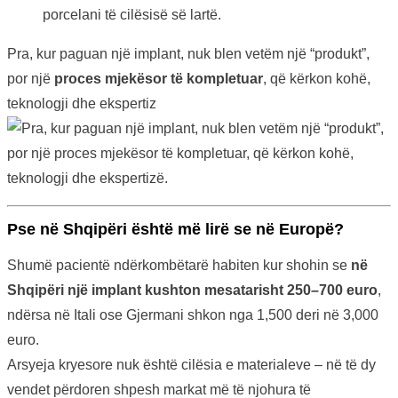
porcelani të cilësisë së lartë.
Pra, kur paguan një implant, nuk blen vetëm një “produkt”,
por një
proces mjekësor të kompletuar
, që kërkon kohë,
teknologji dhe ekspertiz
Pse në Shqipëri është më lirë se në Europë?
Shumë pacientë ndërkombëtarë habiten kur shohin se
në
Shqipëri një implant kushton mesatarisht 250–700 euro
,
ndërsa në Itali ose Gjermani shkon nga 1,500 deri në 3,000
euro.
Arsyeja kryesore nuk është cilësia e materialeve – në të dy
vendet përdoren shpesh markat më të njohura të