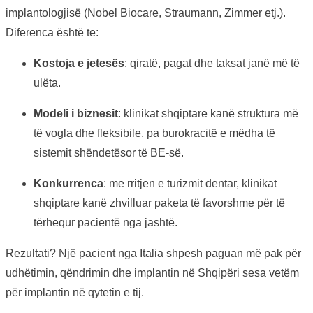
implantologjisë (Nobel Biocare, Straumann, Zimmer etj.).
Diferenca është te:
Kostoja e jetesës
: qiratë, pagat dhe taksat janë më të
ulëta.
Modeli i biznesit
: klinikat shqiptare kanë struktura më
të vogla dhe fleksibile, pa burokracitë e mëdha të
sistemit shëndetësor të BE-së.
Konkurrenca
: me rritjen e turizmit dentar, klinikat
shqiptare kanë zhvilluar paketa të favorshme për të
tërhequr pacientë nga jashtë.
Rezultati? Një pacient nga Italia shpesh paguan më pak për
udhëtimin, qëndrimin dhe implantin në Shqipëri sesa vetëm
për implantin në qytetin e tij.