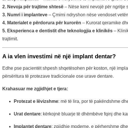
2. Nevoja për trajtime shtesë
– Nëse keni nevojë për ngritje s
3. Numri i implanteve
– Çmimi ndryshon nëse vendoset vetëm 
4. Materialet e përdorura për kurorën
– Kurorat qeramike dhe 
5. Eksperienca e dentistit dhe teknologjia e klinikës
– Klini
trajtimit.
A ia vlen investimi në një implant dentar?
Edhe pse pacientët shpesh shqetësohen për koston, një impla
përsëritura të protezave tradicionale ose urave dentare.
Krahasuar me zgjidhjet e tjera:
Protezat e lëvizshme
: më të lira, por të pakëndshme dhe
Urat dentare
: kërkojnë bluarje të dhëmbëve fqinj dhe kan
Implantet dentare
: zgjidhje moderne, e përhershme dhe