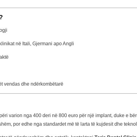
?
ogji
inikat në Itali, Gjermani apo Angli
saktë
ët vendas dhe ndërkombëtarë
i varion nga 400 deri në 800 euro për një implant, duke e bërë 
eshëm, por edhe nga standardet më të larta të kujdesit dhe teknol