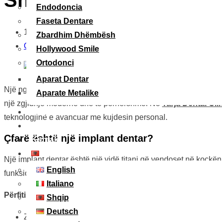
Endodoncia
Faseta Dentare
12 Shtator, 2025
Zbardhim Dhëmbësh
Oferta
Hollywood Smile
Ortodonci
Aparat Dentar
Një nga pyetjet më të shpeshta që marrin dentistët është:
sa k
Aparate Metalike
një zgjidhje moderne dhe të përhershme. Në
Tarja Dental Cli
Ekipi
teknologjinë e avancuar me kujdesin personal.
Blogu Jonë
Çfarë është një implant dentar?
Kontakt
Shqip
Një implant dentar është një vidë titani që vendoset në kockë
English
funksionon si një dhëmb natyral.
Italiano
Përfitimet kryesore të implantit dentar janë:
Shqip
Deutsch
Zgjidhje e përhershme për zëvendësimin e dhëmbëve