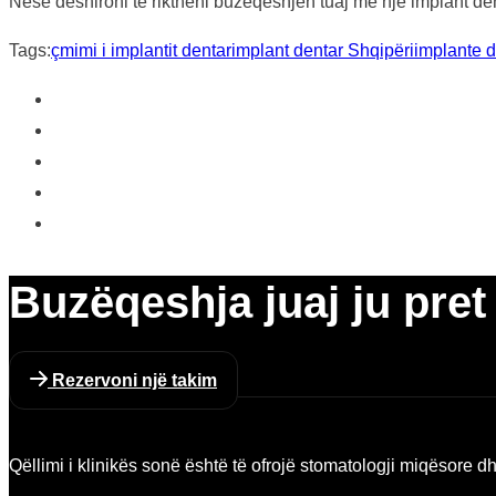
Nëse dëshironi të riktheni buzëqeshjen tuaj me një implant de
Tags:
çmimi i implantit dentar
implant dentar Shqipëri
implante 
Buzëqeshja juaj ju pret 
Rezervoni një takim
Qëllimi i klinikës sonë është të ofrojë stomatologji miqësore d