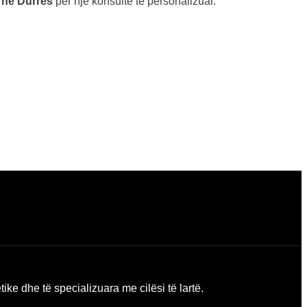
c në Durrës
për një konsultë të personalizuar.
ike dhe të specializuara me cilësi të lartë.