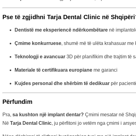
Pse të zgjidhni Tarja Dental Clinic në Shqipëri
Dentistë me eksperiencë ndërkombëtare
në implantol
Çmime konkurruese
, shumë më të ulëta krahasuar me kl
Teknologji e avancuar
3D për planifikim dhe trajtim të 
Materiale të certifikuara europiane
me garanci
Kujdes personal dhe shërbim të dedikuar
për pacient
Përfundim
Pra,
sa kushton një implant dentar?
Çmimi mesatar në Shqipër
Në
Tarja Dental Clinic
, ju përfitoni jo vetëm nga çmimi i arsy