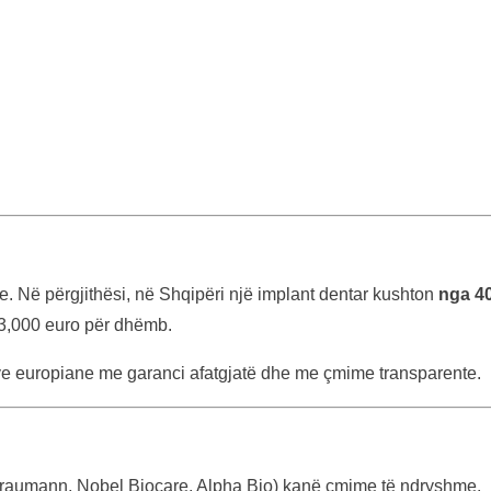
ve. Në përgjithësi, në Shqipëri një implant dentar kushton
nga 40
 3,000 euro për dhëmb.
ave europiane me garanci afatgjatë dhe me çmime transparente.
traumann, Nobel Biocare, Alpha Bio) kanë çmime të ndryshme.