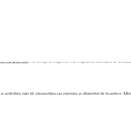
ushton një implant dentar?
Kjo është një pyetje e rëndësishme
nic në Durrës
, ne ofrojmë trajtime me implante dentare të cilë
n e nofullës për të zëvendësuar rrënjën e dhëmbit të humbur. Mb