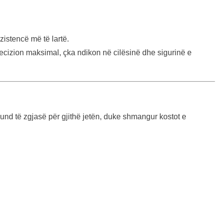
istencë më të lartë.
ecizion maksimal, çka ndikon në cilësinë dhe sigurinë e
mund të zgjasë për gjithë jetën, duke shmangur kostot e