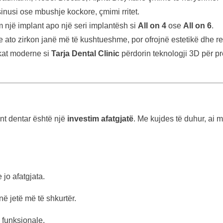
inusi ose mbushje kockore, çmimi rritet.
një implant apo një seri implantësh si
All on 4
ose
All on 6
.
ato zirkon janë më të kushtueshme, por ofrojnë estetikë dhe rez
kat moderne si
Tarja Dental Clinic
përdorin teknologji 3D për pr
nt dentar është një
investim afatgjatë
. Me kujdes të duhur, ai 
 jo afatgjata.
ë jetë më të shkurtër.
 funksionale.