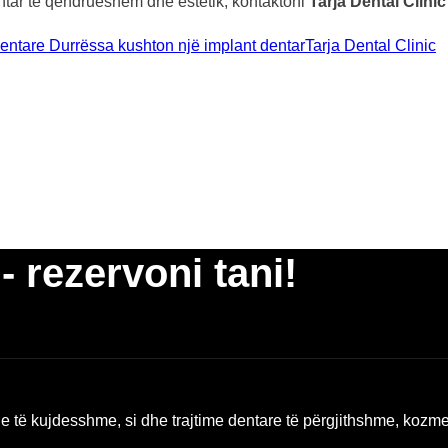
ntar të qëndrueshëm dhe estetik, kontaktoni
Tarja Dental Clini
dentare Durrës
sa kushton një implant dentar
Tarja Dental Clinic
- rezervoni tani!
he të kujdesshme, si dhe trajtime dentare të përgjithshme, kozmet