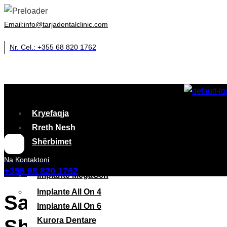
Skip
Email:info@tarjadentalclinic.com
to
Nr. Cel.: +355 68 820 1762
content
Kryefaqja
Rreth Nesh
Shërbimet
Implante Dentare
Na Kontaktoni
+355 68 820 1762
Implante MegaGen
Implante All On 4
Sa kushton një implant 
Implante All On 6
Shqipëri
Kurora Dentare