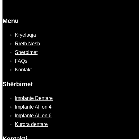
Menu
Kryefaqja
Rreth Nesh
Shërbimet
FAQs
Kontakt
Shërbimet
Implante Dentare
Implante All on 4
Implante All on 6
Kurora dentare
Kontakti