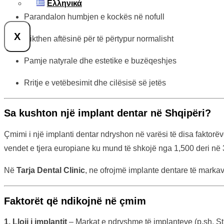
Ελληνικά
Parandalon humbjen e kockës në nofull
X
Rikthen aftësinë për të përtypur normalisht
Pamje natyrale dhe estetike e buzëqeshjes
Rritje e vetëbesimit dhe cilësisë së jetës
Sa kushton një implant dentar në Shqipëri?
Çmimi i një implanti dentar ndryshon në varësi të disa faktorë
vendet e tjera europiane ku mund të shkojë nga 1,500 deri në
Në
Tarja Dental Clinic
, ne ofrojmë implante dentare të mark
Faktorët që ndikojnë në çmim
1. Lloji i implantit
– Markat e ndryshme të implanteve (p.sh. S